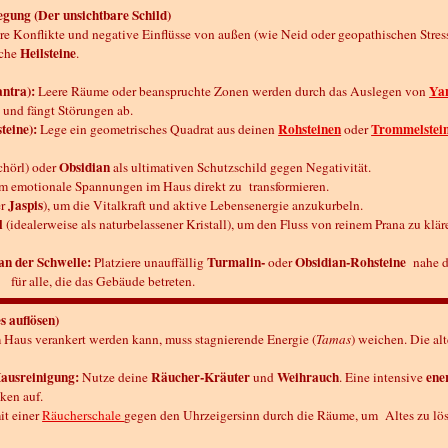
egung (Der unsichtbare Schild)
 Konflikte und negative Einflüsse von außen (wie Neid oder geopathischen Stress
Heilsteine
sche
.
antra):
Yan
Leere Räume oder beanspruchte Zonen werden durch das Auslegen von
 und fängt Störungen ab.
teine):
Rohsteinen
Trommelstei
Lege ein geometrisches Quadrat aus deinen
oder
Obsidian
chörl) oder
als ultimativen Schutzschild gegen Negativität.
um emotionale Spannungen im Haus direkt zu transformieren.
Jaspis
er
), um die Vitalkraft und aktive Lebensenergie anzukurbeln.
l
(idealerweise als naturbelassener Kristall), um den Fluss von reinem Prana zu klär
an der Schwelle:
Turmalin-
Obsidian-Rohsteine
Platziere unauffällig
oder
nahe de
 für alle, die das Gebäude betreten.
s auflösen)
 Haus verankert werden kann, muss stagnierende Energie (
Tamas
) weichen. Die al
ausreinigung:
Räucher-Kräuter
Weihrauch
ene
Nutze deine
und
. Eine intensive
ken auf.
t einer
Räucherschale
gegen den Uhrzeigersinn durch die Räume, um Altes zu lös