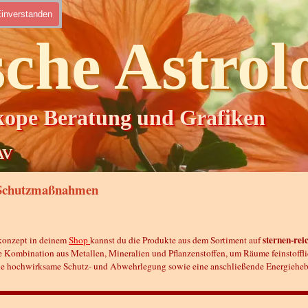
inverstanden
che Astrol
kope Beratung und Grafiken
AV
d Schutzmaßnahmen
sternen-rei
ekonzept in deinem
Shop
kannst du die Produkte aus dem Sortiment auf
se Kombination aus Metallen, Mineralien und Pflanzenstoffen, um Räume feinstoffli
eine hochwirksame Schutz- und Abwehrlegung sowie eine anschließende Energieheb