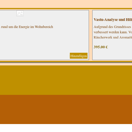
Vastu-Analyse und Hil
n rund um die Energie im Wohnbereich
Aufgrund des Grundrisses u
verbessert werden kann. Vo
Räucherwerk und Aromaölen
Preis bis max. 100 qm. Wo
395.00 €
Hinzufügen