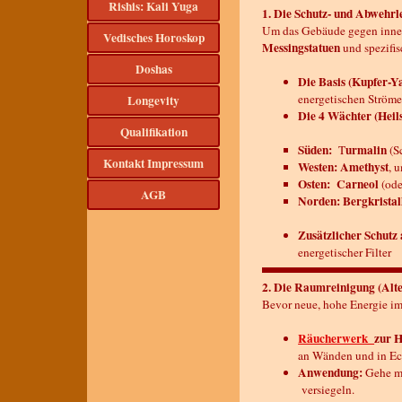
Rishis: Kali Yuga
1. Die Schutz- und Abwehrl
Um das Gebäude gegen innere
Vedisches Horoskop
▼
Messingstatuen
und spezifi
Doshas
▼
Die Basis (Kupfer-Y
energetischen Ströme
Longevity
Die 4 Wächter (Heils
Qualifikation
Süden:
urmalin
T
(S
Kontakt Impressum
Westen:
Amethyst
, 
Osten:
Carneol
(od
AGB
Norden:
Bergkristal
Zusätzlicher Schutz 
energetischer Filter
2. Die Raumreinigung (Alte
Bevor neue, hohe Energie im
Räucherwerk
zur H
an Wänden und in Ec
Anwendung:
Gehe mi
versiegeln.