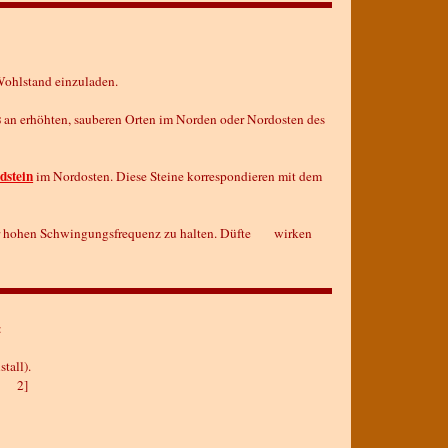
Wohlstand einzuladen.
s
an erhöhten, sauberen Orten im Norden oder Nordosten des
stein
im Nordosten. Diese Steine korrespondieren mit dem
ner hohen Schwingungsfrequenz zu halten. Düfte wirken
:
tall).
1, 2]