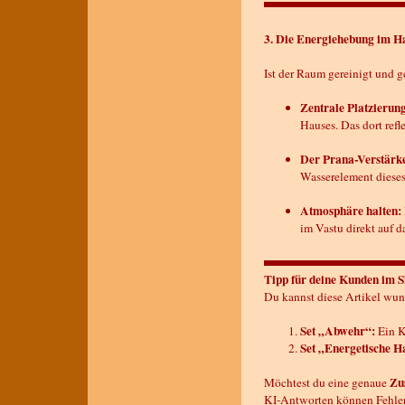
3. Die Energiehebung im H
Ist der Raum gereinigt und 
Zentrale Platzierung
Hauses. Das dort ref
Der Prana-Verstärker
Wasserelement dieses
Atmosphäre halten:
im Vastu direkt auf 
Tipp für deine Kunden im 
Du kannst diese Artikel wun
Set „Abwehr“:
Ein K
Set „Energetische H
Zu
Möchtest du eine genaue
KI-Antworten können Fehler 