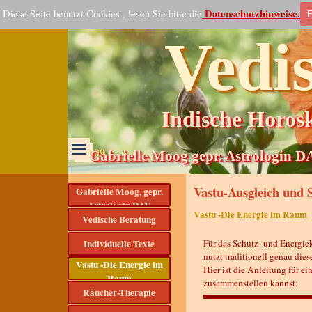
Direkt zum Seiteninhalt
Datenschutzhinweise.
Diese Seite benutzt Cookies , lesen Sie bitte die
E
Vedis
Indische Horos
Menü überspringen
Menü überspringen
0.00 €
Gabrielle Moog gepr. Astrologin D
Vastu-Ausgleich un
Menü überspringen
Gabrielle Moog, gepr.
Astrologin DAV
Vastu -Die Energie im Raum
Vedische Beratung
Individuelle Texte
Für das Schutz- und Energi
nutzt traditionell genau die
Vastu -Die Energie im
Hier ist die Anleitung für 
▼
Raum
zusammenstellen kannst:
Räucher-Therapie
▼