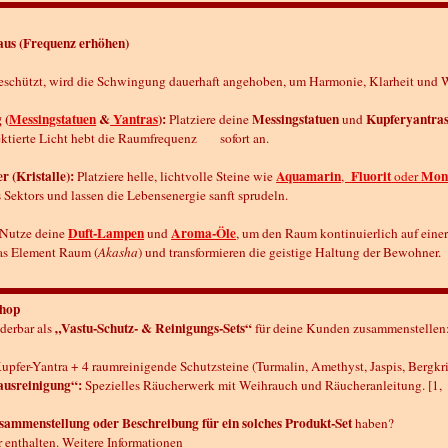
aus (Frequenz erhöhen)
geschützt, wird die Schwingung dauerhaft angehoben, um Harmonie, Klarheit und 
 (
Messingstatuen
&
Yantras
):
Messingstatuen
Kupferyantra
Platziere deine
und
lektierte Licht hebt die Raumfrequenz sofort an.
 (Kristalle):
Aquamarin
Fluorit
Mond
Platziere helle, lichtvolle Steine wie
,
oder
 Sektors und lassen die Lebensenergie sanft sprudeln.
Duft-Lampen
Aroma-Öle
Nutze deine
und
, um den Raum kontinuierlich auf ei
das Element Raum (
Akasha
) und transformieren die geistige Haltung der Bewohner.
Shop
„Vastu-Schutz- & Reinigungs-Sets“
derbar als
für deine Kunden zusammenstellen
upfer-Yantra + 4 raumreinigende Schutzsteine (Turmalin, Amethyst, Jaspis, Bergkris
ausreinigung“:
Spezielles Räucherwerk mit Weihrauch und Räucheranleitung. [
sammenstellung oder Beschreibung für ein solches Produkt-Set
haben?
enthalten. Weitere Informationen