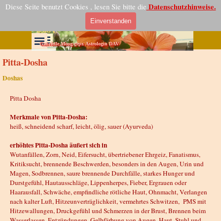
Direkt zum Seiteninhalt
Vedische Astrologie
Datenschutzhinweise.
Diese Seite benutzt Cookies , lesen Sie bitte die
Indische Horoskope Beratung und Grafiken
Einverstanden
0.00 €
Menü überspringen
Menü überspringen
Gabrielle Moog gepr. Astrologin DAV
Pitta-Dosha
Doshas
Pitta Dosha
Merkmale von Pitta-Dosha:
heiß, schneidend scharf, leicht, ölig, sauer (Ayurveda)
erhöhtes Pitta-Dosha äußert sich in
Wutanfällen, Zorn, Neid, Eifersucht, übertriebener Ehrgeiz, Fanatismus,
Kritiksucht, brennende Beschwerden, besonders in den Augen, Urin und
Magen, Sodbrennen, saure brennende Durchfälle, starkes Hunger und
Durstgefühl, Hautausschläge, Lippenherpes, Fieber, Ergrauen oder
Haarausfall, Schwäche, empfindliche rötliche Haut, Ohnmacht, Verlangen
nach kalter Luft, Hitzeunverträglichkeit, vermehrtes Schwitzen, PMS mit
Hitzewallungen, Druckgefühl und Schmerzen in der Brust, Brennen beim
Wasserlassen, Entzündungen, Gelbfärbung von Augen, Haut, Stuhl und