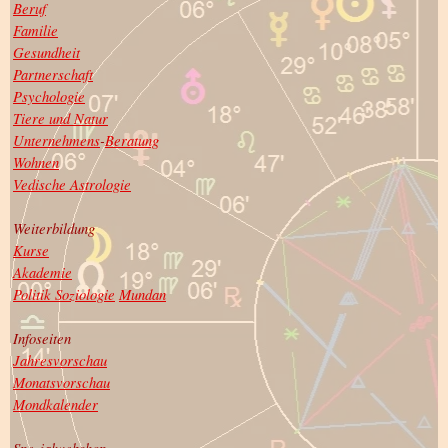
Beruf
Familie
Gesundheit
Partnerschaft
Psychologie
Tiere und Natur
Unternehmens
-
Beratung
Wohnen
Vedische Astrologie
Weiterbildung
Kurse
Akademie
Politik Soziologie
Mundan
Infoseiten
Jahresvorschau
Monatsvorschau
Mondkalender