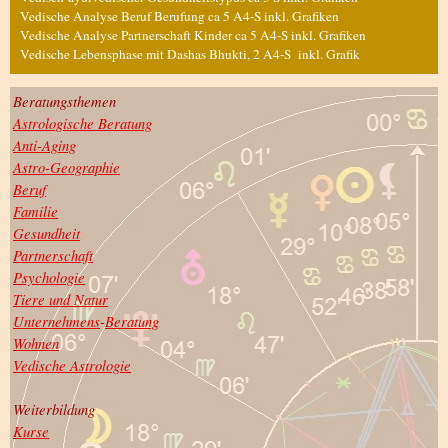
Vedische Analyse Beruf Berufung ca 5 A4-S inkl. Grafiken
Vedische Analyse Partnerschaft Kinder ca 5 A4-S inkl. Grafiken
Vedische Lebensphase mit Dashas Bhukti, 2 A4-S inkl. Grafik
Beratungsthemen
Astrologische Beratung
Anti-Aging
Astro-Geographie
Beruf
Familie
Gesundheit
Partnerschaft
Psychologie
Tiere und Natur
Unternehmens
-
Beratung
Wohnen
Vedische Astrologie
Weiterbildung
Kurse