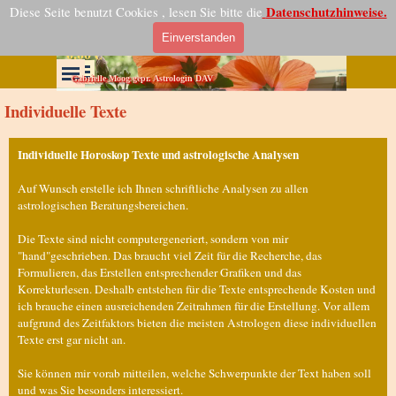
Direkt zum Seiteninhalt
Vedische Astrologie
Datenschutzhinweise.
Diese Seite benutzt Cookies , lesen Sie bitte die
Indische Horoskope Beratung und Grafiken
Einverstanden
0.00 €
Menü überspringen
Menü überspringen
Gabrielle Moog gepr. Astrologin DAV
Individuelle Texte
Individuelle Horoskop Texte und astrologische Analysen
Auf Wunsch erstelle ich Ihnen schriftliche Analysen zu allen
astrologischen Beratungsbereichen.
Die Texte sind nicht computergeneriert, sondern von mir
"hand"geschrieben. Das braucht viel Zeit für die Recherche, das
Formulieren, das Erstellen entsprechender Grafiken und das
Korrekturlesen. Deshalb entstehen für die Texte entsprechende Kosten und
ich brauche einen ausreichenden Zeitrahmen für die Erstellung. Vor allem
aufgrund des Zeitfaktors bieten die meisten Astrologen diese individuellen
Texte erst gar nicht an.
Sie können mir vorab mitteilen, welche Schwerpunkte der Text haben soll
und was Sie besonders interessiert.